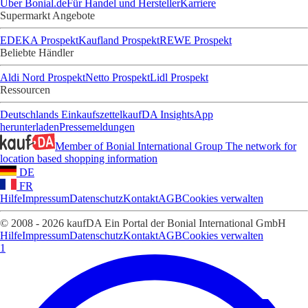
Über Bonial.de
Für Handel und Hersteller
Karriere
Supermarkt Angebote
EDEKA Prospekt
Kaufland Prospekt
REWE Prospekt
Beliebte Händler
Aldi Nord Prospekt
Netto Prospekt
Lidl Prospekt
Ressourcen
Deutschlands Einkaufszettel
kaufDA Insights
App
herunterladen
Pressemeldungen
Member of Bonial International Group
The network for
location based shopping information
DE
FR
Hilfe
Impressum
Datenschutz
Kontakt
AGB
Cookies verwalten
© 2008 - 2026 kaufDA Ein Portal der Bonial International GmbH
Hilfe
Impressum
Datenschutz
Kontakt
AGB
Cookies verwalten
1