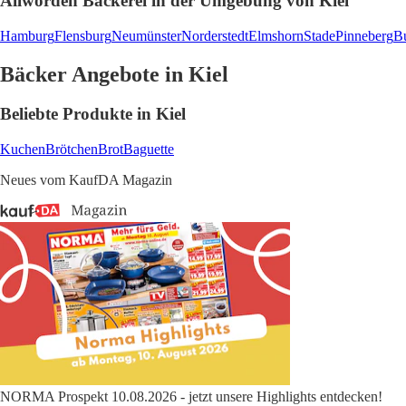
Allwörden Bäckerei in der Umgebung von Kiel
Hamburg
Flensburg
Neumünster
Norderstedt
Elmshorn
Stade
Pinneberg
B
Bäcker Angebote in Kiel
Beliebte Produkte in Kiel
Kuchen
Brötchen
Brot
Baguette
Neues vom KaufDA Magazin
NORMA Prospekt 10.08.2026 - jetzt unsere Highlights entdecken!