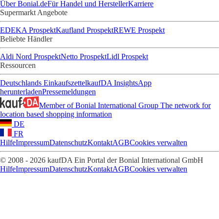
Über Bonial.de
Für Handel und Hersteller
Karriere
Supermarkt Angebote
EDEKA Prospekt
Kaufland Prospekt
REWE Prospekt
Beliebte Händler
Aldi Nord Prospekt
Netto Prospekt
Lidl Prospekt
Ressourcen
Deutschlands Einkaufszettel
kaufDA Insights
App
herunterladen
Pressemeldungen
Member of Bonial International Group
The network for
location based shopping information
DE
FR
Hilfe
Impressum
Datenschutz
Kontakt
AGB
Cookies verwalten
© 2008 - 2026 kaufDA Ein Portal der Bonial International GmbH
Hilfe
Impressum
Datenschutz
Kontakt
AGB
Cookies verwalten