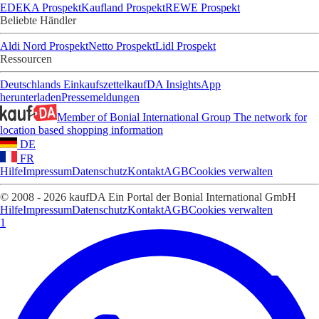
EDEKA Prospekt
Kaufland Prospekt
REWE Prospekt
Beliebte Händler
Aldi Nord Prospekt
Netto Prospekt
Lidl Prospekt
Ressourcen
Deutschlands Einkaufszettel
kaufDA Insights
App
herunterladen
Pressemeldungen
Member of Bonial International Group
The network for
location based shopping information
DE
FR
Hilfe
Impressum
Datenschutz
Kontakt
AGB
Cookies verwalten
© 2008 - 2026 kaufDA Ein Portal der Bonial International GmbH
Hilfe
Impressum
Datenschutz
Kontakt
AGB
Cookies verwalten
1