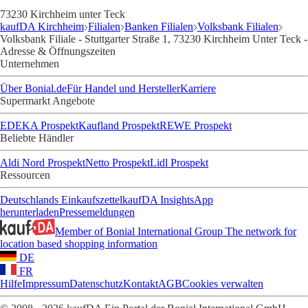
73230 Kirchheim unter Teck
kaufDA Kirchheim
Filialen
Banken Filialen
Volksbank Filialen
Volksbank Filiale - Stuttgarter Straße 1, 73230 Kirchheim Unter Teck -
Adresse & Öffnungszeiten
Unternehmen
Über Bonial.de
Für Handel und Hersteller
Karriere
Supermarkt Angebote
EDEKA Prospekt
Kaufland Prospekt
REWE Prospekt
Beliebte Händler
Aldi Nord Prospekt
Netto Prospekt
Lidl Prospekt
Ressourcen
Deutschlands Einkaufszettel
kaufDA Insights
App
herunterladen
Pressemeldungen
Member of Bonial International Group
The network for
location based shopping information
DE
FR
Hilfe
Impressum
Datenschutz
Kontakt
AGB
Cookies verwalten