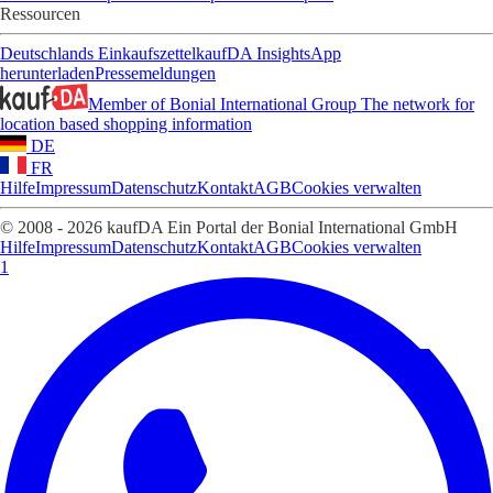
Ressourcen
Deutschlands Einkaufszettel
kaufDA Insights
App
herunterladen
Pressemeldungen
Member of Bonial International Group
The network for
location based shopping information
DE
FR
Hilfe
Impressum
Datenschutz
Kontakt
AGB
Cookies verwalten
© 2008 - 2026 kaufDA Ein Portal der Bonial International GmbH
Hilfe
Impressum
Datenschutz
Kontakt
AGB
Cookies verwalten
1