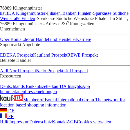
76889 Klingenmünster
kaufDA Klingenmünster
Filialen
Banken Filialen
Sparkasse Südliche
Weinstraße Filialen
Sparkasse Südliche Weinstraße Filiale - Im Stift 1,
76889 Klingenmünster - Adresse & Öffnungszeiten
Unternehmen
Über Bonial.de
Für Handel und Hersteller
Karriere
Supermarkt Angebote
EDEKA Prospekt
Kaufland Prospekt
REWE Prospekt
Beliebte Händler
Aldi Nord Prospekt
Netto Prospekt
Lidl Prospekt
Ressourcen
Deutschlands Einkaufszettel
kaufDA Insights
App
herunterladen
Pressemeldungen
Member of Bonial International Group
The network for
location based shopping information
DE
FR
Hilfe
Impressum
Datenschutz
Kontakt
AGB
Cookies verwalten