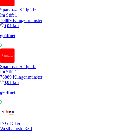
Sparkasse Südpfalz
Im Stift 1
76889 Klingenmünster
0,01 km
geöffnet
Sparkasse Südpfalz
Im Stift 1
76889 Klingenmünster
0,01 km
geöffnet
ING-DiBa
Westbahnstraße 1