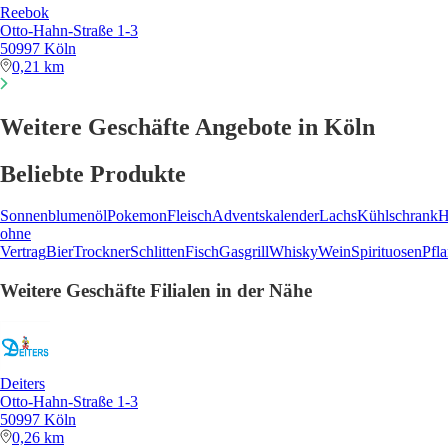
Reebok
Otto-Hahn-Straße 1-3
50997 Köln
0,21 km
Weitere Geschäfte Angebote in Köln
Beliebte Produkte
Sonnenblumenöl
Pokemon
Fleisch
Adventskalender
Lachs
Kühlschrank
H
ohne
Vertrag
Bier
Trockner
Schlitten
Fisch
Gasgrill
Whisky
Wein
Spirituosen
Pfl
Weitere Geschäfte Filialen in der Nähe
Deiters
Otto-Hahn-Straße 1-3
50997 Köln
0,26 km