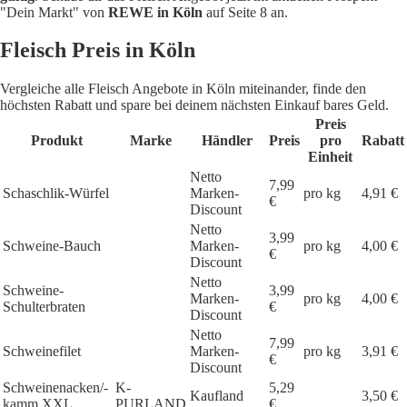
"Dein Markt" von
REWE in Köln
auf Seite 8 an.
Fleisch Preis in Köln
Vergleiche alle Fleisch Angebote in Köln miteinander, finde den
höchsten Rabatt und spare bei deinem nächsten Einkauf bares Geld.
Preis
Produkt
Marke
Händler
Preis
pro
Rabatt
Einheit
Netto
7,99
Schaschlik-Würfel
Marken-
pro kg
4,91 €
€
Discount
Netto
3,99
Schweine-Bauch
Marken-
pro kg
4,00 €
€
Discount
Netto
Schweine-
3,99
Marken-
pro kg
4,00 €
Schulterbraten
€
Discount
Netto
7,99
Schweinefilet
Marken-
pro kg
3,91 €
€
Discount
Schweinenacken/-
K-
5,29
Kaufland
3,50 €
kamm XXL
PURLAND
€