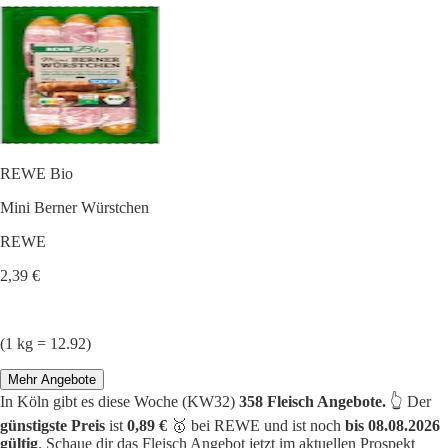
REWE Bio
Mini Berner Würstchen
REWE
2,39 €
(1 kg = 12.92)
Mehr Angebote
In Köln gibt es diese Woche (KW32)
358 Fleisch Angebote.
👆 Der
günstigste Preis
ist
0,89 €
🥇 bei REWE und ist noch
bis 08.08.2026
gültig
. Schaue dir das Fleisch Angebot jetzt im aktuellen Prospekt