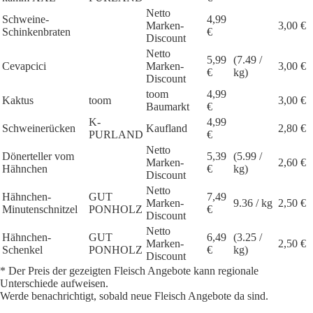
Netto
Schweine-
4,99
Marken-
3,00 €
Schinkenbraten
€
Discount
Netto
5,99
(7.49 /
Cevapcici
Marken-
3,00 €
€
kg)
Discount
toom
4,99
Kaktus
toom
3,00 €
Baumarkt
€
K-
4,99
Schweinerücken
Kaufland
2,80 €
PURLAND
€
Netto
Dönerteller vom
5,39
(5.99 /
Marken-
2,60 €
Hähnchen
€
kg)
Discount
Netto
Hähnchen-
GUT
7,49
Marken-
9.36 / kg
2,50 €
Minutenschnitzel
PONHOLZ
€
Discount
Netto
Hähnchen-
GUT
6,49
(3.25 /
Marken-
2,50 €
Schenkel
PONHOLZ
€
kg)
Discount
* Der Preis der gezeigten Fleisch Angebote kann regionale
Unterschiede aufweisen.
Werde benachrichtigt, sobald neue Fleisch Angebote da sind.
1