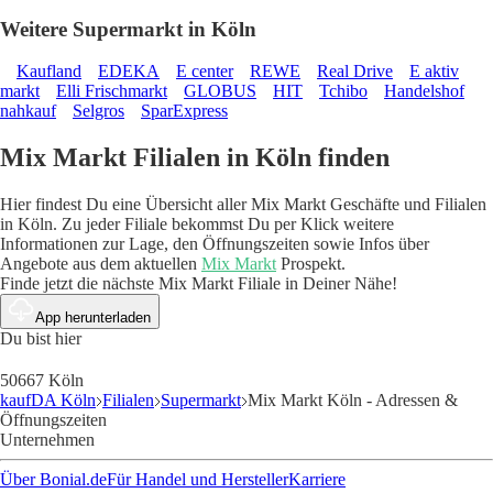
Weitere Supermarkt in Köln
Kaufland
EDEKA
E center
REWE
Real Drive
E aktiv
markt
Elli Frischmarkt
GLOBUS
HIT
Tchibo
Handelshof
nahkauf
Selgros
SparExpress
Mix Markt Filialen in Köln finden
Hier findest Du eine Übersicht aller Mix Markt Geschäfte und Filialen
in Köln. Zu jeder Filiale bekommst Du per Klick weitere
Informationen zur Lage, den Öffnungszeiten sowie Infos über
Angebote aus dem aktuellen
Mix Markt
Prospekt.
Finde jetzt die nächste Mix Markt Filiale in Deiner Nähe!
App herunterladen
Du bist hier
50667 Köln
kaufDA Köln
Filialen
Supermarkt
Mix Markt Köln - Adressen &
Öffnungszeiten
Unternehmen
Über Bonial.de
Für Handel und Hersteller
Karriere