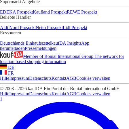
Supermarkt Angebote
EDEKA Prospekt
Kaufland Prospekt
REWE Prospekt
Beliebte Händler
Aldi Nord Prospekt
Netto Prospekt
Lidl Prospekt
Ressourcen
Deutschlands Einkaufszettel
kaufDA Insights
App
herunterladen
Pressemeldungen
Member of Bonial International Group
The network for
location based shopping information
DE
FR
Hilfe
Impressum
Datenschutz
Kontakt
AGB
Cookies verwalten
© 2008 - 2026 kaufDA Ein Portal der Bonial International GmbH
Hilfe
Impressum
Datenschutz
Kontakt
AGB
Cookies verwalten
1