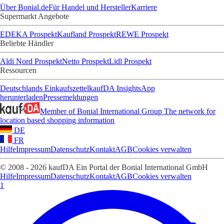
Über Bonial.de
Für Handel und Hersteller
Karriere
Supermarkt Angebote
EDEKA Prospekt
Kaufland Prospekt
REWE Prospekt
Beliebte Händler
Aldi Nord Prospekt
Netto Prospekt
Lidl Prospekt
Ressourcen
Deutschlands Einkaufszettel
kaufDA Insights
App
herunterladen
Pressemeldungen
Member of Bonial International Group
The network for
location based shopping information
DE
FR
Hilfe
Impressum
Datenschutz
Kontakt
AGB
Cookies verwalten
© 2008 - 2026 kaufDA Ein Portal der Bonial International GmbH
Hilfe
Impressum
Datenschutz
Kontakt
AGB
Cookies verwalten
1