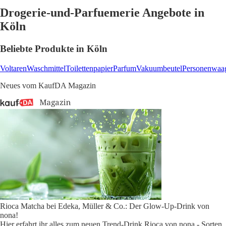
Drogerie-und-Parfuemerie Angebote in
Köln
Beliebte Produkte in Köln
Voltaren
Waschmittel
Toilettenpapier
Parfum
Vakuumbeutel
Personenwaa
Neues vom KaufDA Magazin
Rioca Matcha bei Edeka, Müller & Co.: Der Glow-Up-Drink von
nona!
Hier erfahrt ihr alles zum neuen Trend-Drink Rioca von nona - Sorten,