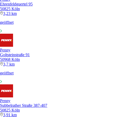
Ehrenfeldguertel 95
50825 Köln
3,23 km
geöffnet
Penny
Goltsteinstraße 91
50968 Köln
3,7 km
geöffnet
Penny
Subbelrather Straße 387-407
50825 Köln
3,91 km