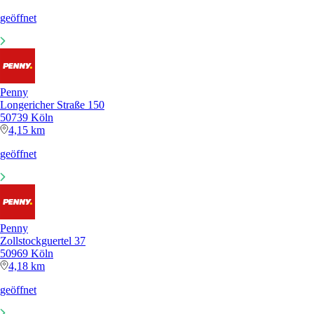
geöffnet
Penny
Longericher Straße 150
50739 Köln
4,15 km
geöffnet
Penny
Zollstockguertel 37
50969 Köln
4,18 km
geöffnet