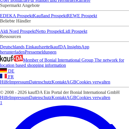
Über Bonial.de
Für Handel und Hersteller
Karriere
Supermarkt Angebote
EDEKA Prospekt
Kaufland Prospekt
REWE Prospekt
Beliebte Händler
Aldi Nord Prospekt
Netto Prospekt
Lidl Prospekt
Ressourcen
Deutschlands Einkaufszettel
kaufDA Insights
App
herunterladen
Pressemeldungen
Member of Bonial International Group
The network for
location based shopping information
DE
FR
Hilfe
Impressum
Datenschutz
Kontakt
AGB
Cookies verwalten
© 2008 - 2026 kaufDA Ein Portal der Bonial International GmbH
Hilfe
Impressum
Datenschutz
Kontakt
AGB
Cookies verwalten
1