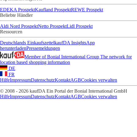
EDEKA Prospekt
Kaufland Prospekt
REWE Prospekt
Beliebte Händler
Aldi Nord Prospekt
Netto Prospekt
Lidl Prospekt
Ressourcen
Deutschlands Einkaufszettel
kaufDA Insights
App
herunterladen
Pressemeldungen
Member of Bonial International Group
The network for
location based shopping information
DE
FR
Hilfe
Impressum
Datenschutz
Kontakt
AGB
Cookies verwalten
© 2008 - 2026 kaufDA Ein Portal der Bonial International GmbH
Hilfe
Impressum
Datenschutz
Kontakt
AGB
Cookies verwalten