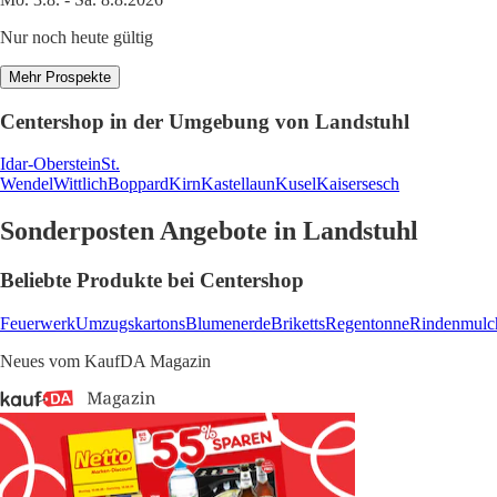
Nur noch heute gültig
Mehr Prospekte
Centershop in der Umgebung von Landstuhl
Idar-Oberstein
St.
Wendel
Wittlich
Boppard
Kirn
Kastellaun
Kusel
Kaisersesch
Sonderposten Angebote in Landstuhl
Beliebte Produkte bei Centershop
Feuerwerk
Umzugskartons
Blumenerde
Briketts
Regentonne
Rindenmulc
Neues vom KaufDA Magazin