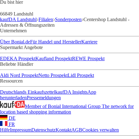
Du bist hier
66849 Landstuhl
kaufDA Landstuhl
Filialen
Sonderposten
Centershop Landstuhl -
Adressen & Öffnungszeiten
Unternehmen
Über Bonial.de
Für Handel und Hersteller
Karriere
Supermarkt Angebote
EDEKA Prospekt
Kaufland Prospekt
REWE Prospekt
Beliebte Händler
Aldi Nord Prospekt
Netto Prospekt
Lidl Prospekt
Ressourcen
Deutschlands Einkaufszettel
kaufDA Insights
App
herunterladen
Pressemeldungen
Member of Bonial International Group
The network for
location based shopping information
DE
FR
Hilfe
Impressum
Datenschutz
Kontakt
AGB
Cookies verwalten