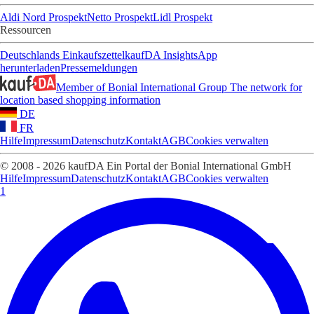
Aldi Nord Prospekt
Netto Prospekt
Lidl Prospekt
Ressourcen
Deutschlands Einkaufszettel
kaufDA Insights
App
herunterladen
Pressemeldungen
Member of Bonial International Group
The network for
location based shopping information
DE
FR
Hilfe
Impressum
Datenschutz
Kontakt
AGB
Cookies verwalten
© 2008 - 2026 kaufDA Ein Portal der Bonial International GmbH
Hilfe
Impressum
Datenschutz
Kontakt
AGB
Cookies verwalten
1