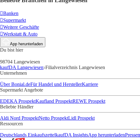
Beliebte Branchen in Langewiesen
Banken
Supermarkt
Weitere Geschäfte
Werkstatt & Auto
App herunterladen
Du bist hier
98704 Langewiesen
kaufDA Langewiesen
Filialverzeichnis Langewiesen
Unternehmen
Über Bonial.de
Für Handel und Hersteller
Karriere
Supermarkt Angebote
EDEKA Prospekt
Kaufland Prospekt
REWE Prospekt
Beliebte Händler
Aldi Nord Prospekt
Netto Prospekt
Lidl Prospekt
Ressourcen
Deutschlands Einkaufszettel
kaufDA Insights
App herunterladen
Presse