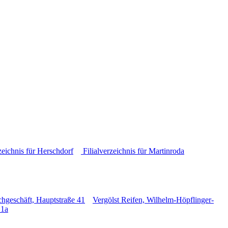
zeichnis für Herschdorf
Filialverzeichnis für Martinroda
chgeschäft, Hauptstraße 41
Vergölst Reifen, Wilhelm-Höpflinger-
 1a