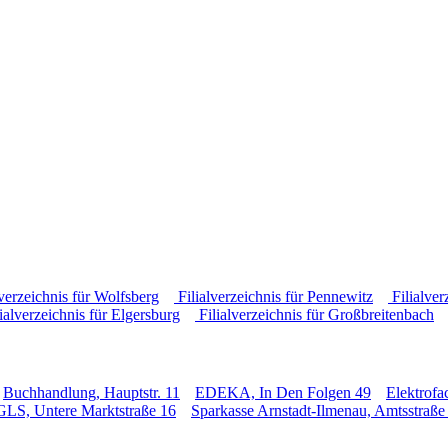
verzeichnis für Wolfsberg
Filialverzeichnis für Pennewitz
Filialver
ialverzeichnis für Elgersburg
Filialverzeichnis für Großbreitenbach
Buchhandlung, Hauptstr. 11
EDEKA, In Den Folgen 49
Elektrofa
GLS, Untere Marktstraße 16
Sparkasse Arnstadt-Ilmenau, Amtsstraße