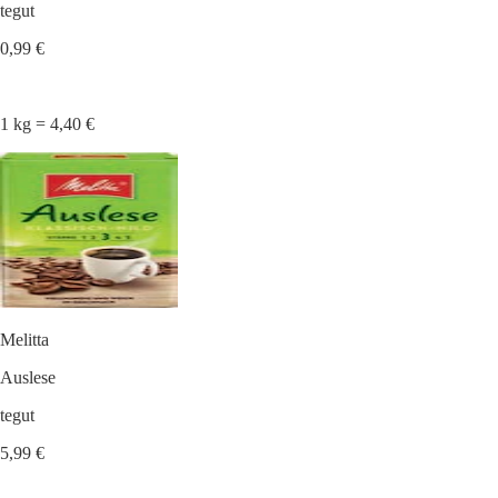
tegut
0,99 €
1 kg = 4,40 €
Melitta
Auslese
tegut
5,99 €