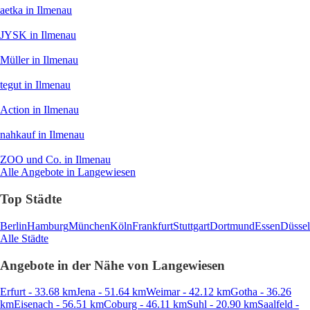
aetka
in Ilmenau
JYSK
in Ilmenau
Müller
in Ilmenau
tegut
in Ilmenau
Action
in Ilmenau
nahkauf
in Ilmenau
ZOO und Co.
in Ilmenau
Alle Angebote in Langewiesen
Top Städte
Berlin
Hamburg
München
Köln
Frankfurt
Stuttgart
Dortmund
Essen
Düssel
Alle Städte
Angebote in der Nähe von Langewiesen
Erfurt - 33.68 km
Jena - 51.64 km
Weimar - 42.12 km
Gotha - 36.26
km
Eisenach - 56.51 km
Coburg - 46.11 km
Suhl - 20.90 km
Saalfeld -