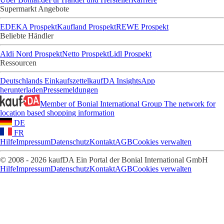
Supermarkt Angebote
EDEKA Prospekt
Kaufland Prospekt
REWE Prospekt
Beliebte Händler
Aldi Nord Prospekt
Netto Prospekt
Lidl Prospekt
Ressourcen
Deutschlands Einkaufszettel
kaufDA Insights
App
herunterladen
Pressemeldungen
Member of Bonial International Group
The network for
location based shopping information
DE
FR
Hilfe
Impressum
Datenschutz
Kontakt
AGB
Cookies verwalten
© 2008 - 2026 kaufDA Ein Portal der Bonial International GmbH
Hilfe
Impressum
Datenschutz
Kontakt
AGB
Cookies verwalten