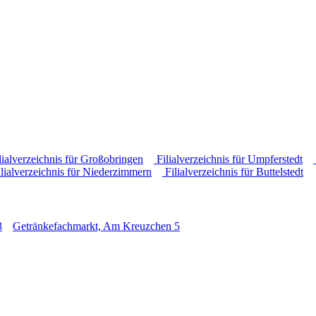
lialverzeichnis für Großobringen
Filialverzeichnis für Umpferstedt
lialverzeichnis für Niederzimmern
Filialverzeichnis für Buttelstedt
3
Getränkefachmarkt, Am Kreuzchen 5