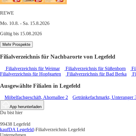
REWE
Mo. 10.8. - Sa. 15.8.2026
Gültig bis 15.08.2026
Mehr Prospekte
Filialverzeichnis für Nachbarorte von Legefeld
Filialverzeichnis für Weimar
Filialverzeichnis für Süßenborn
Fi
Filialverzeichnis für Hopfgarten
Filialverzeichnis für Bad Berka
Fi
Ausgewählte Filialen in Legefeld
Möbelfachgeschäft, Ahornallee 2
Getränkefachmarkt, Unteranger 
App herunterladen
Du bist hier
99438 Legefeld
kaufDA Legefeld
Filialverzeichnis Legefeld
Unternehmen