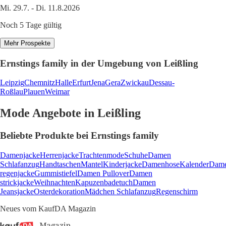
Mi. 29.7. - Di. 11.8.2026
Noch 5 Tage gültig
Mehr Prospekte
Ernstings family in der Umgebung von Leißling
Leipzig
Chemnitz
Halle
Erfurt
Jena
Gera
Zwickau
Dessau-
Roßlau
Plauen
Weimar
Mode Angebote in Leißling
Beliebte Produkte bei Ernstings family
Damenjacke
Herrenjacke
Trachtenmode
Schuhe
Damen
Schlafanzug
Handtaschen
Mantel
Kinderjacke
Damenhose
Kalender
Dam
regenjacke
Gummistiefel
Damen Pullover
Damen
strickjacke
Weihnachten
Kapuzenbadetuch
Damen
Jeansjacke
Osterdekoration
Mädchen Schlafanzug
Regenschirm
Neues vom KaufDA Magazin