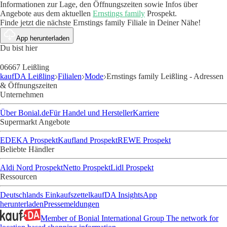
Informationen zur Lage, den Öffnungszeiten sowie Infos über
Angebote aus dem aktuellen
Ernstings family
Prospekt.
Finde jetzt die nächste Ernstings family Filiale in Deiner Nähe!
App herunterladen
Du bist hier
06667 Leißling
kaufDA Leißling
Filialen
Mode
Ernstings family Leißling - Adressen
& Öffnungszeiten
Unternehmen
Über Bonial.de
Für Handel und Hersteller
Karriere
Supermarkt Angebote
EDEKA Prospekt
Kaufland Prospekt
REWE Prospekt
Beliebte Händler
Aldi Nord Prospekt
Netto Prospekt
Lidl Prospekt
Ressourcen
Deutschlands Einkaufszettel
kaufDA Insights
App
herunterladen
Pressemeldungen
Member of Bonial International Group
The network for