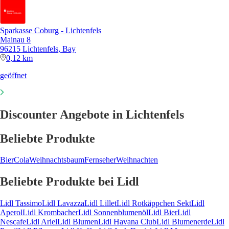
Sparkasse Coburg - Lichtenfels
Mainau 8
96215 Lichtenfels, Bay
0,12 km
geöffnet
Discounter Angebote in Lichtenfels
Beliebte Produkte
Bier
Cola
Weihnachtsbaum
Fernseher
Weihnachten
Beliebte Produkte bei Lidl
Lidl Tassimo
Lidl Lavazza
Lidl Lillet
Lidl Rotkäppchen Sekt
Lidl
Aperol
Lidl Krombacher
Lidl Sonnenblumenöl
Lidl Bier
Lidl
Nescafe
Lidl Ariel
Lidl Blumen
Lidl Havana Club
Lidl Blumenerde
Lidl