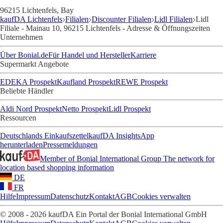
96215 Lichtenfels, Bay
kaufDA Lichtenfels
Filialen
Discounter Filialen
Lidl Filialen
Lidl
Filiale - Mainau 10, 96215 Lichtenfels - Adresse & Öffnungszeiten
Unternehmen
Über Bonial.de
Für Handel und Hersteller
Karriere
Supermarkt Angebote
EDEKA Prospekt
Kaufland Prospekt
REWE Prospekt
Beliebte Händler
Aldi Nord Prospekt
Netto Prospekt
Lidl Prospekt
Ressourcen
Deutschlands Einkaufszettel
kaufDA Insights
App
herunterladen
Pressemeldungen
Member of Bonial International Group
The network for
location based shopping information
DE
FR
Hilfe
Impressum
Datenschutz
Kontakt
AGB
Cookies verwalten
© 2008 - 2026 kaufDA Ein Portal der Bonial International GmbH