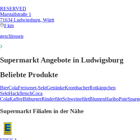
RESERVED
Marstallstraße 1
71634 Ludwigsburg, Württ
0 km
geschlossen
Supermarkt Angebote in Ludwigsburg
Beliebte Produkte
Bier
Cola
Freixenet-Sekt
Getränke
Krombacher
Rotkäppchen
Sekt
Hackfleisch
Coca
Cola
Kaffee
Bitburger
Rinderfilet
Schweinefilet
Blumen
Haribo
Pute
Sparg
Supermarkt Filialen in der Nähe