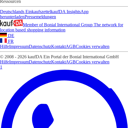
Ressourcen
Deutschlands Einkaufszettel
kaufDA Insights
App
herunterladen
Pressemeldungen
Member of Bonial International Group
The network for
location based shopping information
DE
FR
Hilfe
Impressum
Datenschutz
Kontakt
AGB
Cookies verwalten
© 2008 - 2026 kaufDA Ein Portal der Bonial International GmbH
Hilfe
Impressum
Datenschutz
Kontakt
AGB
Cookies verwalten
1