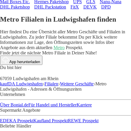
Mail Boxes Etc.
Hermes Paketshop
UPS
GLS
Nanu-Nana
DHL Paketshop
DHL Packstation
FitX
DEVK
DPD
Metro Filialen in Ludwigshafen finden
Hier findest Du eine Übersicht aller Metro Geschäfte und Filialen in
Ludwigshafen. Zu jeder Filiale bekommst Du per Klick weitere
Informationen zur Lage, den Öffnungszeiten sowie Infos über
Angebote aus dem aktuellen
Metro
Prospekt.
Finde jetzt die nächste Metro Filiale in Deiner Nähe!
App herunterladen
Du bist hier
67059 Ludwigshafen am Rhein
kaufDA Ludwigshafen
Filialen
Weitere Geschäfte
Metro
Ludwigshafen - Adressen & Öffnungszeiten
Unternehmen
Über Bonial.de
Für Handel und Hersteller
Karriere
Supermarkt Angebote
EDEKA Prospekt
Kaufland Prospekt
REWE Prospekt
Beliebte Händler