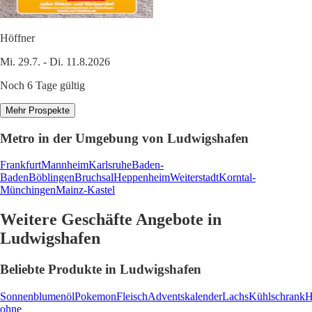
Höffner
Mi. 29.7. - Di. 11.8.2026
Noch 6 Tage gültig
Mehr Prospekte
Metro in der Umgebung von Ludwigshafen
Frankfurt
Mannheim
Karlsruhe
Baden-
Baden
Böblingen
Bruchsal
Heppenheim
Weiterstadt
Korntal-
Münchingen
Mainz-Kastel
Weitere Geschäfte Angebote in
Ludwigshafen
Beliebte Produkte in Ludwigshafen
Sonnenblumenöl
Pokemon
Fleisch
Adventskalender
Lachs
Kühlschrank
H
ohne