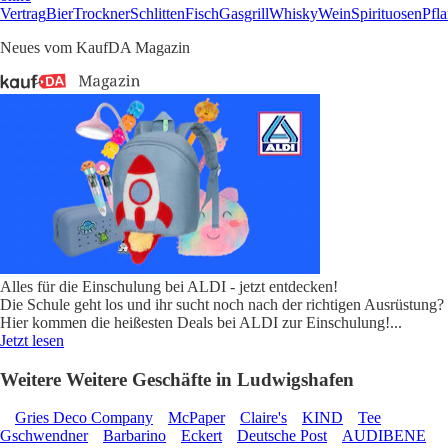
Vertrag
Bier
Trockner
Schlitten
Fisch
Gasgrill
Whisky
Wein
Spirituosen
Pfl
Neues vom KaufDA Magazin
Alles für die Einschulung bei ALDI - jetzt entdecken!
Die Schule geht los und ihr sucht noch nach der richtigen Ausrüstung?
Hier kommen die heißesten Deals bei ALDI zur Einschulung!
...
Jetzt lesen
Weitere Weitere Geschäfte in Ludwigshafen
Gries Deco Company
McPaper
Claire's
KIND
Tee
Gschwendner
Barbarino
Eckert
Deutsche Post
AUDIBENE