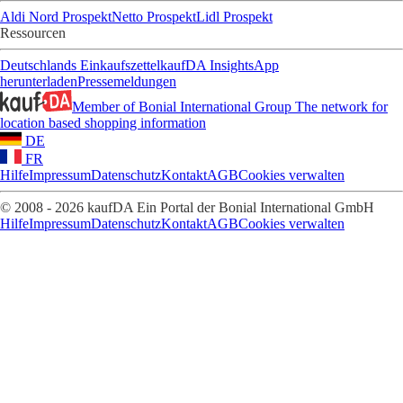
Aldi Nord Prospekt
Netto Prospekt
Lidl Prospekt
Ressourcen
Deutschlands Einkaufszettel
kaufDA Insights
App
herunterladen
Pressemeldungen
Member of Bonial International Group
The network for
location based shopping information
DE
FR
Hilfe
Impressum
Datenschutz
Kontakt
AGB
Cookies verwalten
© 2008 - 2026 kaufDA Ein Portal der Bonial International GmbH
Hilfe
Impressum
Datenschutz
Kontakt
AGB
Cookies verwalten