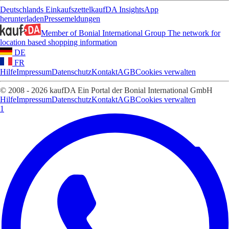
Deutschlands Einkaufszettel
kaufDA Insights
App
herunterladen
Pressemeldungen
Member of Bonial International Group
The network for
location based shopping information
DE
FR
Hilfe
Impressum
Datenschutz
Kontakt
AGB
Cookies verwalten
© 2008 - 2026 kaufDA Ein Portal der Bonial International GmbH
Hilfe
Impressum
Datenschutz
Kontakt
AGB
Cookies verwalten
1