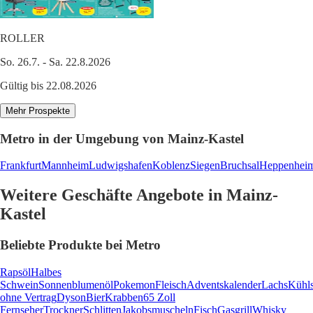
ROLLER
So. 26.7. - Sa. 22.8.2026
Gültig bis 22.08.2026
Mehr Prospekte
Metro in der Umgebung von Mainz-Kastel
Frankfurt
Mannheim
Ludwigshafen
Koblenz
Siegen
Bruchsal
Heppenhei
Weitere Geschäfte Angebote in Mainz-
Kastel
Beliebte Produkte bei Metro
Rapsöl
Halbes
Schwein
Sonnenblumenöl
Pokemon
Fleisch
Adventskalender
Lachs
Kühl
ohne Vertrag
Dyson
Bier
Krabben
65 Zoll
Fernseher
Trockner
Schlitten
Jakobsmuscheln
Fisch
Gasgrill
Whisky