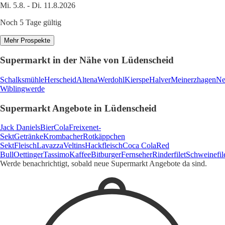
Mi. 5.8. - Di. 11.8.2026
Noch 5 Tage gültig
Mehr Prospekte
Supermarkt in der Nähe von Lüdenscheid
Schalksmühle
Herscheid
Altena
Werdohl
Kierspe
Halver
Meinerzhagen
Ne
Wiblingwerde
Supermarkt Angebote in Lüdenscheid
Jack Daniels
Bier
Cola
Freixenet-
Sekt
Getränke
Krombacher
Rotkäppchen
Sekt
Fleisch
Lavazza
Veltins
Hackfleisch
Coca Cola
Red
Bull
Oettinger
Tassimo
Kaffee
Bitburger
Fernseher
Rinderfilet
Schweinefil
Werde benachrichtigt, sobald neue Supermarkt Angebote da sind.
1