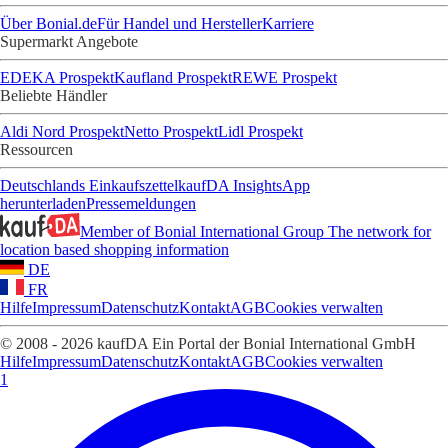
Über Bonial.de
Für Handel und Hersteller
Karriere
Supermarkt Angebote
EDEKA Prospekt
Kaufland Prospekt
REWE Prospekt
Beliebte Händler
Aldi Nord Prospekt
Netto Prospekt
Lidl Prospekt
Ressourcen
Deutschlands Einkaufszettel
kaufDA Insights
App
herunterladen
Pressemeldungen
Member of Bonial International Group
The network for
location based shopping information
DE
FR
Hilfe
Impressum
Datenschutz
Kontakt
AGB
Cookies verwalten
© 2008 - 2026 kaufDA Ein Portal der Bonial International GmbH
Hilfe
Impressum
Datenschutz
Kontakt
AGB
Cookies verwalten
1