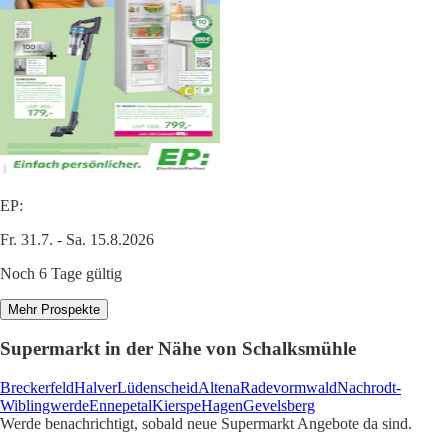
EP:
Fr. 31.7. - Sa. 15.8.2026
Noch 6 Tage gültig
Mehr Prospekte
Supermarkt in der Nähe von Schalksmühle
Breckerfeld
Halver
Lüdenscheid
Altena
Radevormwald
Nachrodt-
Wiblingwerde
Ennepetal
Kierspe
Hagen
Gevelsberg
Werde benachrichtigt, sobald neue Supermarkt Angebote da sind.