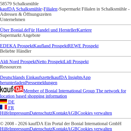
58579 Schalksmühle
kaufDA Schalksmühle
Filialen
Supermarkt Filialen in Schalksmühle -
Adressen & Öffnungszeiten
Unternehmen
Über Bonial.de
Für Handel und Hersteller
Karriere
Supermarkt Angebote
EDEKA Prospekt
Kaufland Prospekt
REWE Prospekt
Beliebte Händler
Aldi Nord Prospekt
Netto Prospekt
Lidl Prospekt
Ressourcen
Deutschlands Einkaufszettel
kaufDA Insights
App
herunterladen
Pressemeldungen
Member of Bonial International Group
The network for
location based shopping information
DE
FR
Hilfe
Impressum
Datenschutz
Kontakt
AGB
Cookies verwalten
© 2008 - 2026 kaufDA Ein Portal der Bonial International GmbH
Hilfe
Impressum
Datenschutz
Kontakt
AGB
Cookies verwalten