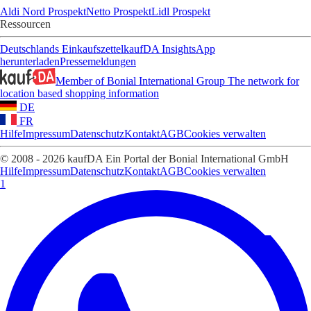
Aldi Nord Prospekt
Netto Prospekt
Lidl Prospekt
Ressourcen
Deutschlands Einkaufszettel
kaufDA Insights
App
herunterladen
Pressemeldungen
Member of Bonial International Group
The network for
location based shopping information
DE
FR
Hilfe
Impressum
Datenschutz
Kontakt
AGB
Cookies verwalten
© 2008 - 2026 kaufDA Ein Portal der Bonial International GmbH
Hilfe
Impressum
Datenschutz
Kontakt
AGB
Cookies verwalten
1