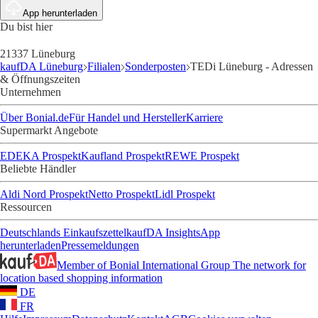
App herunterladen
Du bist hier
21337 Lüneburg
kaufDA Lüneburg
Filialen
Sonderposten
TEDi Lüneburg - Adressen
& Öffnungszeiten
Unternehmen
Über Bonial.de
Für Handel und Hersteller
Karriere
Supermarkt Angebote
EDEKA Prospekt
Kaufland Prospekt
REWE Prospekt
Beliebte Händler
Aldi Nord Prospekt
Netto Prospekt
Lidl Prospekt
Ressourcen
Deutschlands Einkaufszettel
kaufDA Insights
App
herunterladen
Pressemeldungen
Member of Bonial International Group
The network for
location based shopping information
DE
FR