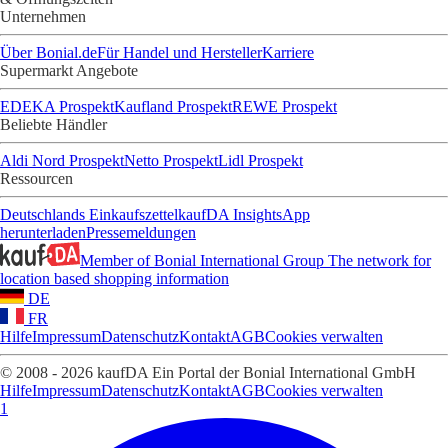
Unternehmen
Über Bonial.de
Für Handel und Hersteller
Karriere
Supermarkt Angebote
EDEKA Prospekt
Kaufland Prospekt
REWE Prospekt
Beliebte Händler
Aldi Nord Prospekt
Netto Prospekt
Lidl Prospekt
Ressourcen
Deutschlands Einkaufszettel
kaufDA Insights
App
herunterladen
Pressemeldungen
Member of Bonial International Group
The network for
location based shopping information
DE
FR
Hilfe
Impressum
Datenschutz
Kontakt
AGB
Cookies verwalten
© 2008 - 2026 kaufDA Ein Portal der Bonial International GmbH
Hilfe
Impressum
Datenschutz
Kontakt
AGB
Cookies verwalten
1