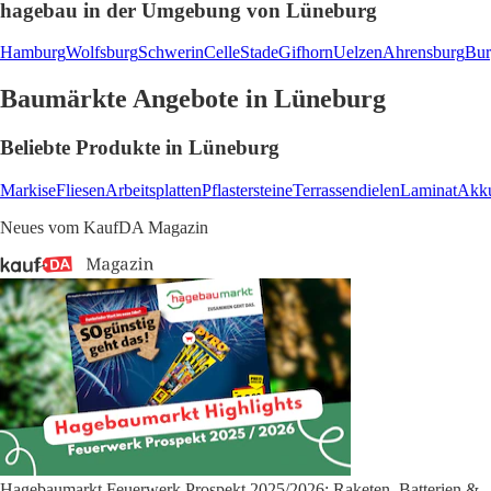
hagebau in der Umgebung von Lüneburg
Hamburg
Wolfsburg
Schwerin
Celle
Stade
Gifhorn
Uelzen
Ahrensburg
Bur
Baumärkte Angebote in Lüneburg
Beliebte Produkte in Lüneburg
Markise
Fliesen
Arbeitsplatten
Pflastersteine
Terrassendielen
Laminat
Akku
Neues vom KaufDA Magazin
Hagebaumarkt Feuerwerk Prospekt 2025/2026: Raketen, Batterien &