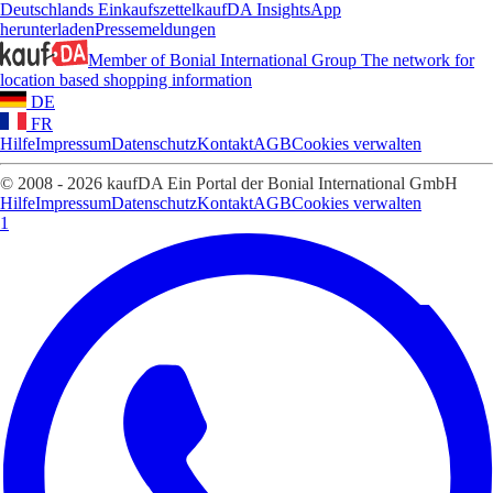
Deutschlands Einkaufszettel
kaufDA Insights
App
herunterladen
Pressemeldungen
Member of Bonial International Group
The network for
location based shopping information
DE
FR
Hilfe
Impressum
Datenschutz
Kontakt
AGB
Cookies verwalten
© 2008 - 2026 kaufDA Ein Portal der Bonial International GmbH
Hilfe
Impressum
Datenschutz
Kontakt
AGB
Cookies verwalten
1