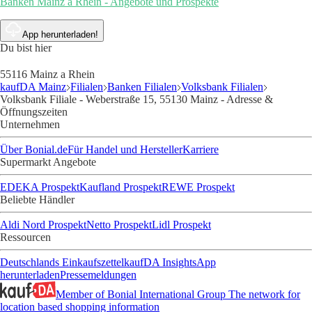
Banken Mainz a Rhein - Angebote und Prospekte
App herunterladen!
Du bist hier
55116 Mainz a Rhein
kaufDA Mainz
Filialen
Banken Filialen
Volksbank Filialen
Volksbank Filiale - Weberstraße 15, 55130 Mainz - Adresse &
Öffnungszeiten
Unternehmen
Über Bonial.de
Für Handel und Hersteller
Karriere
Supermarkt Angebote
EDEKA Prospekt
Kaufland Prospekt
REWE Prospekt
Beliebte Händler
Aldi Nord Prospekt
Netto Prospekt
Lidl Prospekt
Ressourcen
Deutschlands Einkaufszettel
kaufDA Insights
App
herunterladen
Pressemeldungen
Member of Bonial International Group
The network for
location based shopping information