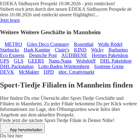
EDEKA Südbayern Prospekt 10.08.2026 - jetzt entdecken!
Stöbert euch jetzt durch den neuen EDEKA Südbayern Prospekt ab
dem 10.08.2026 und entdeckt unsere Highlights!
...
Jetzt lesen
Weitere Weitere Geschäfte in Mannheim
METRO
Gries Deco Company
Rosenthal
Wolle Rödel
Starbucks
Hark Kamine
Claire's
KIND
Wicky
Barbarino
Eco Express
Deutsche Post
AUDIBENE
Hermes Paketshop
UPS
GLS
GEERS
Nanu-Nana
Wolsdorff
DHL Paketshop
DHL Packstation
Lotto Baden Württemberg
Sostrene Grene
DEVK
McMakler
DPD
idee. Creativmarkt
Sport-Tiedje Filialen in Mannheim finden
Hier findest Du eine Übersicht aller Sport-Tiedje Geschäfte und
Filialen in Mannheim. Zu jeder Filiale bekommst Du per Klick weitere
Informationen zur Lage, den Öffnungszeiten sowie Infos über
Angebote aus dem aktuellen Prospekt.
Finde jetzt die nächste Sport-Tiedje Filiale in Deiner Nähe!
App herunterladen
Du bist hier