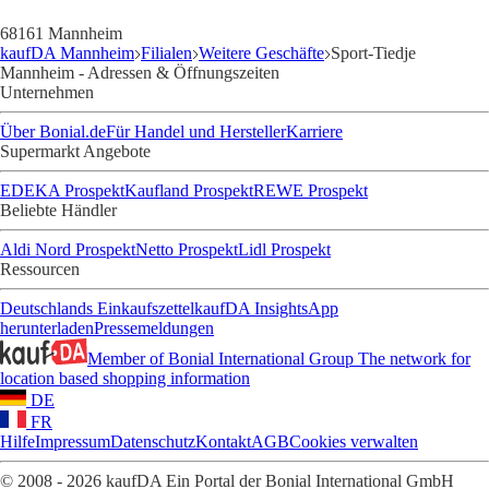
68161 Mannheim
kaufDA Mannheim
Filialen
Weitere Geschäfte
Sport-Tiedje
Mannheim - Adressen & Öffnungszeiten
Unternehmen
Über Bonial.de
Für Handel und Hersteller
Karriere
Supermarkt Angebote
EDEKA Prospekt
Kaufland Prospekt
REWE Prospekt
Beliebte Händler
Aldi Nord Prospekt
Netto Prospekt
Lidl Prospekt
Ressourcen
Deutschlands Einkaufszettel
kaufDA Insights
App
herunterladen
Pressemeldungen
Member of Bonial International Group
The network for
location based shopping information
DE
FR
Hilfe
Impressum
Datenschutz
Kontakt
AGB
Cookies verwalten
© 2008 - 2026 kaufDA Ein Portal der Bonial International GmbH