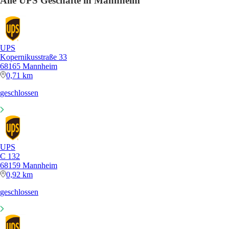
Alle UPS Geschäfte in Mannheim
UPS
Kopernikusstraße 33
68165 Mannheim
0,71 km
geschlossen
UPS
C 132
68159 Mannheim
0,92 km
geschlossen