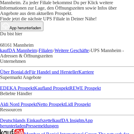
Mannheim. Zu jeder Filiale bekommst Du per Klick weitere
Informationen zur Lage, den Öffnungszeiten sowie Infos über
Angebote aus dem aktuellen Prospekt.
Finde jetzt die nächste UPS Filiale in Deiner Nähe!
App herunterladen
Du bist hier
68161 Mannheim
kaufDA Mannheim
Filialen
Weitere Geschäfte
UPS Mannheim -
Adressen & Öffnungszeiten
Unternehmen
Über Bonial.de
Für Handel und Hersteller
Karriere
Supermarkt Angebote
EDEKA Prospekt
Kaufland Prospekt
REWE Prospekt
Beliebte Händler
Aldi Nord Prospekt
Netto Prospekt
Lidl Prospekt
Ressourcen
Deutschlands Einkaufszettel
kaufDA Insights
App
herunterladen
Pressemeldungen