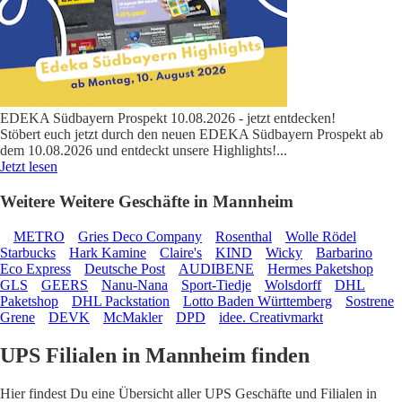
EDEKA Südbayern Prospekt 10.08.2026 - jetzt entdecken!
Stöbert euch jetzt durch den neuen EDEKA Südbayern Prospekt ab
dem 10.08.2026 und entdeckt unsere Highlights!
...
Jetzt lesen
Weitere Weitere Geschäfte in Mannheim
METRO
Gries Deco Company
Rosenthal
Wolle Rödel
Starbucks
Hark Kamine
Claire's
KIND
Wicky
Barbarino
Eco Express
Deutsche Post
AUDIBENE
Hermes Paketshop
GLS
GEERS
Nanu-Nana
Sport-Tiedje
Wolsdorff
DHL
Paketshop
DHL Packstation
Lotto Baden Württemberg
Sostrene
Grene
DEVK
McMakler
DPD
idee. Creativmarkt
UPS Filialen in Mannheim finden
Hier findest Du eine Übersicht aller UPS Geschäfte und Filialen in