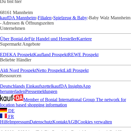
Du bist hier
68161 Mannheim
kaufDA Mannheim
Filialen
Spielzeug & Baby
Baby Walz Mannheim
- Adressen & Öffnungszeiten
Unternehmen
Über Bonial.de
Für Handel und Hersteller
Karriere
Supermarkt Angebote
EDEKA Prospekt
Kaufland Prospekt
REWE Prospekt
Beliebte Händler
Aldi Nord Prospekt
Netto Prospekt
Lidl Prospekt
Ressourcen
Deutschlands Einkaufszettel
kaufDA Insights
App
herunterladen
Pressemeldungen
Member of Bonial International Group
The network for
location based shopping information
DE
FR
Hilfe
Impressum
Datenschutz
Kontakt
AGB
Cookies verwalten