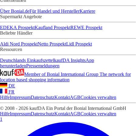
Unternehmen
Über Bonial.de
Für Handel und Hersteller
Karriere
Supermarkt Angebote
EDEKA Prospekt
Kaufland Prospekt
REWE Prospekt
Beliebte Händler
Aldi Nord Prospekt
Netto Prospekt
Lidl Prospekt
Ressourcen
Deutschlands Einkaufszettel
kaufDA Insights
App
herunterladen
Pressemeldungen
Member of Bonial International Group
The network for
location based shopping information
DE
FR
Hilfe
Impressum
Datenschutz
Kontakt
AGB
Cookies verwalten
© 2008 - 2026 kaufDA Ein Portal der Bonial International GmbH
Hilfe
Impressum
Datenschutz
Kontakt
AGB
Cookies verwalten
1