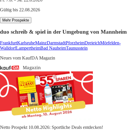
Gültig bis 22.08.2026
Mehr Prospekte
duo schreib & spiel in der Umgebung von Mannheim
Frankfurt
Karlsruhe
Mainz
Darmstadt
Pforzheim
Dreieich
Mörfelden-
Walldorf
Lampertheim
Bad Nauheim
Taunusstein
Neues vom KaufDA Magazin
Netto Prospekt 10.08.2026: Sportliche Deals entdecken!