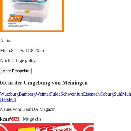
Action
Mi. 5.8. - Di. 11.8.2026
Noch 4 Tage gültig
Mehr Prospekte
bft in der Umgebung von Meiningen
Würzburg
Bamberg
Weimar
Fulda
Schweinfurt
Eisenach
Coburg
Suhl
Müh
Hersfeld
Neues vom KaufDA Magazin