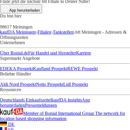
Finde jetzt die nächste bft Filiale in Deiner Nähe!
App herunterladen
Du bist hier
98617 Meiningen
kaufDA Meiningen
Filialen
Tankstellen
bft Meiningen - Adressen &
Öffnungszeiten
Unternehmen
Über Bonial.de
Für Handel und Hersteller
Karriere
Supermarkt Angebote
EDEKA Prospekt
Kaufland Prospekt
REWE Prospekt
Beliebte Händler
Aldi Nord Prospekt
Netto Prospekt
Lidl Prospekt
Ressourcen
Deutschlands Einkaufszettel
kaufDA Insights
App
herunterladen
Pressemeldungen
Member of Bonial International Group
The network for
location based shopping information
DE