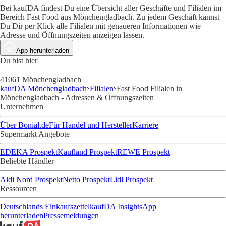
Bei kaufDA findest Du eine Übersicht aller Geschäfte und Filialen im
Bereich Fast Food aus Mönchengladbach. Zu jedem Geschäft kannst
Du Dir per Klick alle Filialen mit genaueren Informationen wie
Adresse und Öffnungszeiten anzeigen lassen.
App herunterladen
Du bist hier
41061 Mönchengladbach
kaufDA Mönchengladbach
Filialen
Fast Food Filialen in
Mönchengladbach - Adressen & Öffnungszeiten
Unternehmen
Über Bonial.de
Für Handel und Hersteller
Karriere
Supermarkt Angebote
EDEKA Prospekt
Kaufland Prospekt
REWE Prospekt
Beliebte Händler
Aldi Nord Prospekt
Netto Prospekt
Lidl Prospekt
Ressourcen
Deutschlands Einkaufszettel
kaufDA Insights
App
herunterladen
Pressemeldungen