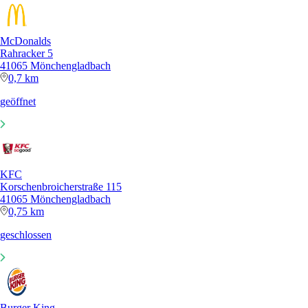
McDonalds
Rahracker 5
41065 Mönchengladbach
0,7 km
geöffnet
KFC
Korschenbroicherstraße 115
41065 Mönchengladbach
0,75 km
geschlossen
Burger King