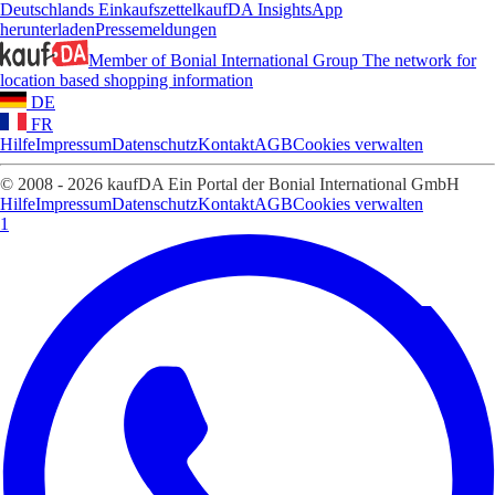
Deutschlands Einkaufszettel
kaufDA Insights
App
herunterladen
Pressemeldungen
Member of Bonial International Group
The network for
location based shopping information
DE
FR
Hilfe
Impressum
Datenschutz
Kontakt
AGB
Cookies verwalten
© 2008 - 2026 kaufDA Ein Portal der Bonial International GmbH
Hilfe
Impressum
Datenschutz
Kontakt
AGB
Cookies verwalten
1