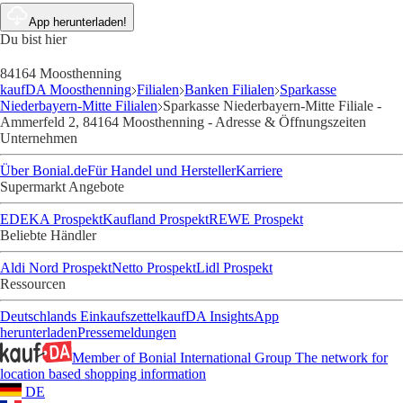
App herunterladen!
Du bist hier
84164 Moosthenning
kaufDA Moosthenning
Filialen
Banken Filialen
Sparkasse
Niederbayern-Mitte Filialen
Sparkasse Niederbayern-Mitte Filiale -
Ammerfeld 2, 84164 Moosthenning - Adresse & Öffnungszeiten
Unternehmen
Über Bonial.de
Für Handel und Hersteller
Karriere
Supermarkt Angebote
EDEKA Prospekt
Kaufland Prospekt
REWE Prospekt
Beliebte Händler
Aldi Nord Prospekt
Netto Prospekt
Lidl Prospekt
Ressourcen
Deutschlands Einkaufszettel
kaufDA Insights
App
herunterladen
Pressemeldungen
Member of Bonial International Group
The network for
location based shopping information
DE