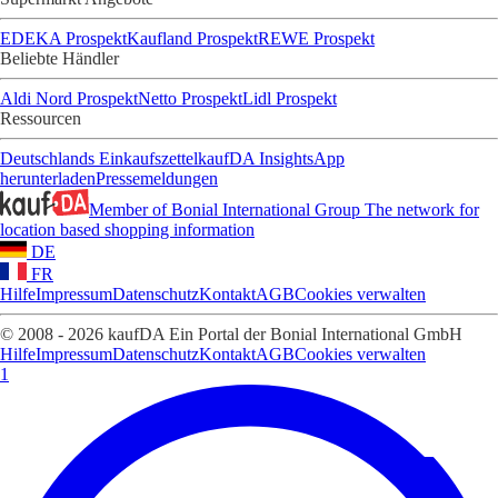
EDEKA Prospekt
Kaufland Prospekt
REWE Prospekt
Beliebte Händler
Aldi Nord Prospekt
Netto Prospekt
Lidl Prospekt
Ressourcen
Deutschlands Einkaufszettel
kaufDA Insights
App
herunterladen
Pressemeldungen
Member of Bonial International Group
The network for
location based shopping information
DE
FR
Hilfe
Impressum
Datenschutz
Kontakt
AGB
Cookies verwalten
© 2008 - 2026 kaufDA Ein Portal der Bonial International GmbH
Hilfe
Impressum
Datenschutz
Kontakt
AGB
Cookies verwalten
1