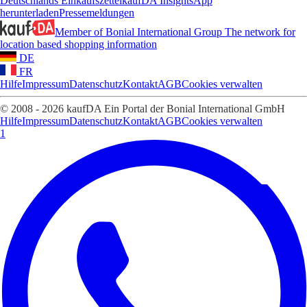
Deutschlands Einkaufszettel
kaufDA Insights
App
herunterladen
Pressemeldungen
Member of Bonial International Group
The network for
location based shopping information
DE
FR
Hilfe
Impressum
Datenschutz
Kontakt
AGB
Cookies verwalten
© 2008 - 2026 kaufDA Ein Portal der Bonial International GmbH
Hilfe
Impressum
Datenschutz
Kontakt
AGB
Cookies verwalten
1