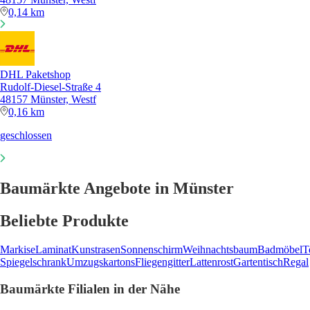
0,14 km
DHL Paketshop
Rudolf-Diesel-Straße 4
48157 Münster, Westf
0,16 km
geschlossen
Baumärkte Angebote in Münster
Beliebte Produkte
Markise
Laminat
Kunstrasen
Sonnenschirm
Weihnachtsbaum
Badmöbel
T
Spiegelschrank
Umzugskartons
Fliegengitter
Lattenrost
Gartentisch
Regal
Baumärkte Filialen in der Nähe