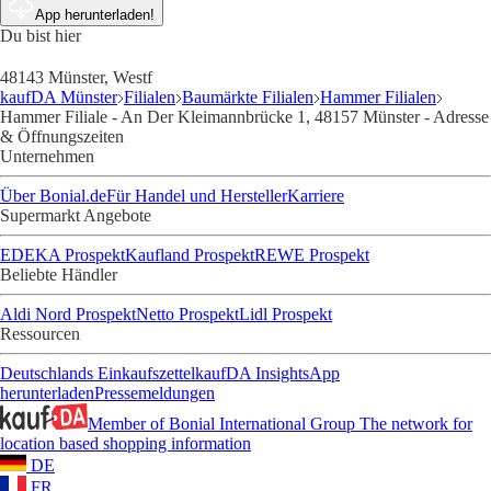
App herunterladen!
Du bist hier
48143 Münster, Westf
kaufDA Münster
Filialen
Baumärkte Filialen
Hammer Filialen
Hammer Filiale - An Der Kleimannbrücke 1, 48157 Münster - Adresse
& Öffnungszeiten
Unternehmen
Über Bonial.de
Für Handel und Hersteller
Karriere
Supermarkt Angebote
EDEKA Prospekt
Kaufland Prospekt
REWE Prospekt
Beliebte Händler
Aldi Nord Prospekt
Netto Prospekt
Lidl Prospekt
Ressourcen
Deutschlands Einkaufszettel
kaufDA Insights
App
herunterladen
Pressemeldungen
Member of Bonial International Group
The network for
location based shopping information
DE
FR