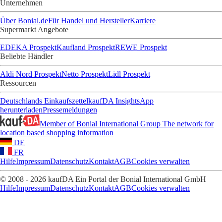
Unternehmen
Über Bonial.de
Für Handel und Hersteller
Karriere
Supermarkt Angebote
EDEKA Prospekt
Kaufland Prospekt
REWE Prospekt
Beliebte Händler
Aldi Nord Prospekt
Netto Prospekt
Lidl Prospekt
Ressourcen
Deutschlands Einkaufszettel
kaufDA Insights
App
herunterladen
Pressemeldungen
Member of Bonial International Group
The network for
location based shopping information
DE
FR
Hilfe
Impressum
Datenschutz
Kontakt
AGB
Cookies verwalten
© 2008 - 2026 kaufDA Ein Portal der Bonial International GmbH
Hilfe
Impressum
Datenschutz
Kontakt
AGB
Cookies verwalten