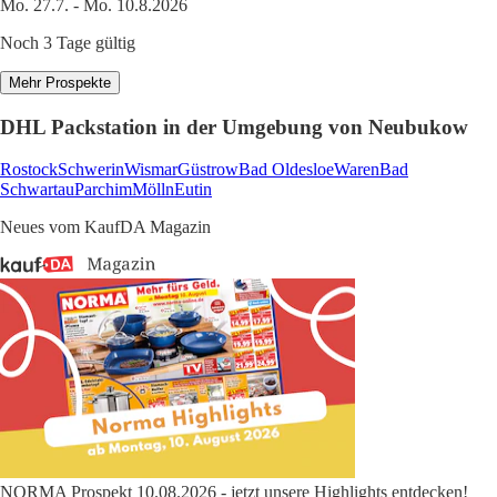
Mo. 27.7. - Mo. 10.8.2026
Noch 3 Tage gültig
Mehr Prospekte
DHL Packstation in der Umgebung von Neubukow
Rostock
Schwerin
Wismar
Güstrow
Bad Oldesloe
Waren
Bad
Schwartau
Parchim
Mölln
Eutin
Neues vom KaufDA Magazin
NORMA Prospekt 10.08.2026 - jetzt unsere Highlights entdecken!