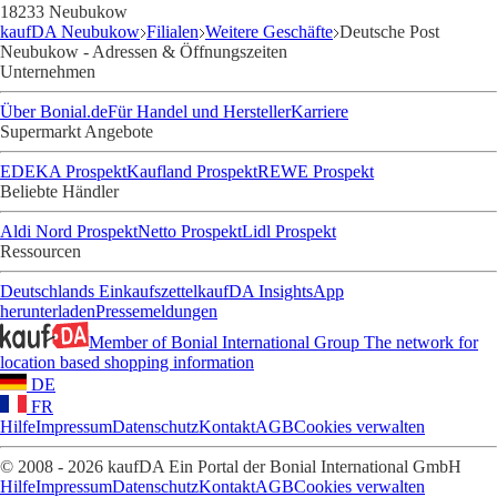
18233 Neubukow
kaufDA Neubukow
Filialen
Weitere Geschäfte
Deutsche Post
Neubukow - Adressen & Öffnungszeiten
Unternehmen
Über Bonial.de
Für Handel und Hersteller
Karriere
Supermarkt Angebote
EDEKA Prospekt
Kaufland Prospekt
REWE Prospekt
Beliebte Händler
Aldi Nord Prospekt
Netto Prospekt
Lidl Prospekt
Ressourcen
Deutschlands Einkaufszettel
kaufDA Insights
App
herunterladen
Pressemeldungen
Member of Bonial International Group
The network for
location based shopping information
DE
FR
Hilfe
Impressum
Datenschutz
Kontakt
AGB
Cookies verwalten
© 2008 - 2026 kaufDA Ein Portal der Bonial International GmbH
Hilfe
Impressum
Datenschutz
Kontakt
AGB
Cookies verwalten