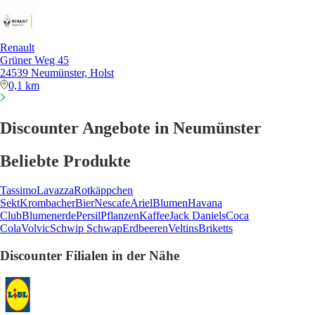
Renault
Grüner Weg 45
24539 Neumünster, Holst
0,1 km
Discounter Angebote in Neumünster
Beliebte Produkte
Tassimo
Lavazza
Rotkäppchen
Sekt
Krombacher
Bier
Nescafe
Ariel
Blumen
Havana
Club
Blumenerde
Persil
Pflanzen
Kaffee
Jack Daniels
Coca
Cola
Volvic
Schwip Schwap
Erdbeeren
Veltins
Briketts
Discounter Filialen in der Nähe