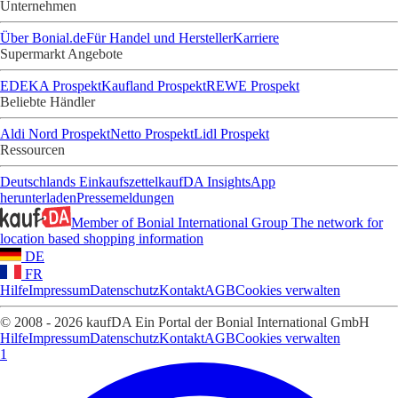
Unternehmen
Über Bonial.de
Für Handel und Hersteller
Karriere
Supermarkt Angebote
EDEKA Prospekt
Kaufland Prospekt
REWE Prospekt
Beliebte Händler
Aldi Nord Prospekt
Netto Prospekt
Lidl Prospekt
Ressourcen
Deutschlands Einkaufszettel
kaufDA Insights
App
herunterladen
Pressemeldungen
Member of Bonial International Group
The network for
location based shopping information
DE
FR
Hilfe
Impressum
Datenschutz
Kontakt
AGB
Cookies verwalten
© 2008 - 2026 kaufDA Ein Portal der Bonial International GmbH
Hilfe
Impressum
Datenschutz
Kontakt
AGB
Cookies verwalten
1