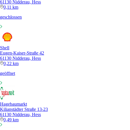
61130 Nidderau, Hess
0,11 km
geschlossen
Shell
Eugen-Kaiser-Straße 42
61130 Nidderau, Hess
0,22 km
geöffnet
Hagebaumarkt
Kilianstädter Straße 13-23
61130 Nidderau, Hess
0,49 km