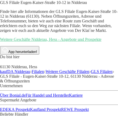
GLS Filiale Eugen-Kaiser-Straße 10-12 in Nidderau
Finde hier alle Informationen der GLS Filiale Eugen-Kaiser-Straße 10-
12 in Nidderau (61130). Neben Öffnungszeiten, Adresse und
Telefonnummer, bieten wir auch eine Route zum Geschäft und
erleichtern euch so den Weg zur nächsten Filiale. Wenn vorhanden,
zeigen wir euch auch aktuelle Angebote von Der Klai´ne Markt.
Weitere Geschäfte Nidderau, Hess - Angebote und Prospekte
App herunterladen!
Du bist hier
61130 Nidderau, Hess
kaufDA Nidderau
Filialen
Weitere Geschäfte Filialen
GLS Filialen
GLS Filiale - Eugen-Kaiser-Straße 10-12, 61130 Nidderau - Adresse
& Öffnungszeiten
Unternehmen
Über Bonial.de
Für Handel und Hersteller
Karriere
Supermarkt Angebote
EDEKA Prospekt
Kaufland Prospekt
REWE Prospekt
Beliebte Händler