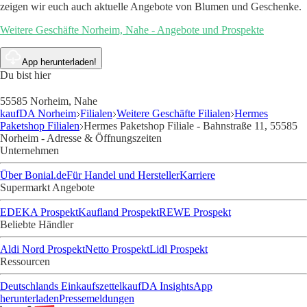
zeigen wir euch auch aktuelle Angebote von Blumen und Geschenke.
Weitere Geschäfte Norheim, Nahe - Angebote und Prospekte
App herunterladen!
Du bist hier
55585 Norheim, Nahe
kaufDA Norheim
Filialen
Weitere Geschäfte Filialen
Hermes
Paketshop Filialen
Hermes Paketshop Filiale - Bahnstraße 11, 55585
Norheim - Adresse & Öffnungszeiten
Unternehmen
Über Bonial.de
Für Handel und Hersteller
Karriere
Supermarkt Angebote
EDEKA Prospekt
Kaufland Prospekt
REWE Prospekt
Beliebte Händler
Aldi Nord Prospekt
Netto Prospekt
Lidl Prospekt
Ressourcen
Deutschlands Einkaufszettel
kaufDA Insights
App
herunterladen
Pressemeldungen