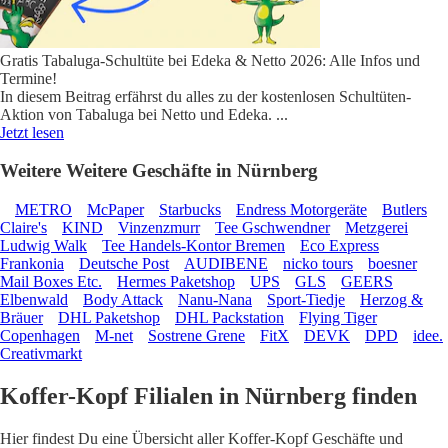
Gratis Tabaluga-Schultüte bei Edeka & Netto 2026: Alle Infos und
Termine!
In diesem Beitrag erfährst du alles zu der kostenlosen Schultüten-
Aktion von Tabaluga bei Netto und Edeka.
...
Jetzt lesen
Weitere Weitere Geschäfte in Nürnberg
METRO
McPaper
Starbucks
Endress Motorgeräte
Butlers
Claire's
KIND
Vinzenzmurr
Tee Gschwendner
Metzgerei
Ludwig Walk
Tee Handels-Kontor Bremen
Eco Express
Frankonia
Deutsche Post
AUDIBENE
nicko tours
boesner
Mail Boxes Etc.
Hermes Paketshop
UPS
GLS
GEERS
Elbenwald
Body Attack
Nanu-Nana
Sport-Tiedje
Herzog &
Bräuer
DHL Paketshop
DHL Packstation
Flying Tiger
Copenhagen
M-net
Sostrene Grene
FitX
DEVK
DPD
idee.
Creativmarkt
Koffer-Kopf Filialen in Nürnberg finden
Hier findest Du eine Übersicht aller Koffer-Kopf Geschäfte und