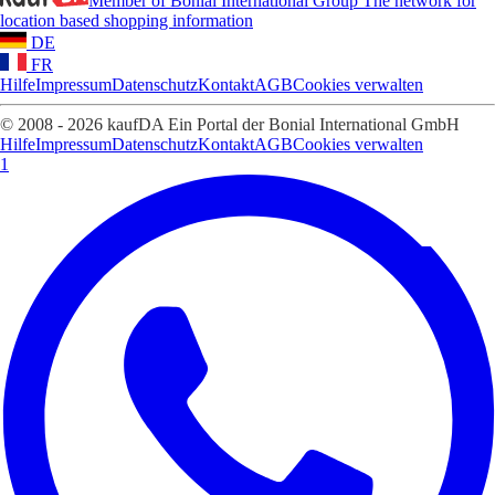
Member of Bonial International Group
The network for
location based shopping information
DE
FR
Hilfe
Impressum
Datenschutz
Kontakt
AGB
Cookies verwalten
© 2008 - 2026 kaufDA Ein Portal der Bonial International GmbH
Hilfe
Impressum
Datenschutz
Kontakt
AGB
Cookies verwalten
1