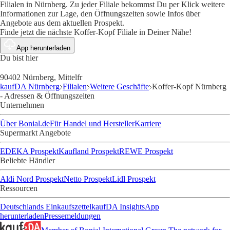
Filialen in Nürnberg. Zu jeder Filiale bekommst Du per Klick weitere
Informationen zur Lage, den Öffnungszeiten sowie Infos über
Angebote aus dem aktuellen Prospekt.
Finde jetzt die nächste Koffer-Kopf Filiale in Deiner Nähe!
App herunterladen
Du bist hier
90402 Nürnberg, Mittelfr
kaufDA Nürnberg
Filialen
Weitere Geschäfte
Koffer-Kopf Nürnberg
- Adressen & Öffnungszeiten
Unternehmen
Über Bonial.de
Für Handel und Hersteller
Karriere
Supermarkt Angebote
EDEKA Prospekt
Kaufland Prospekt
REWE Prospekt
Beliebte Händler
Aldi Nord Prospekt
Netto Prospekt
Lidl Prospekt
Ressourcen
Deutschlands Einkaufszettel
kaufDA Insights
App
herunterladen
Pressemeldungen