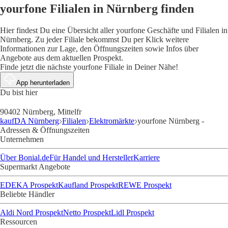
yourfone Filialen in Nürnberg finden
Hier findest Du eine Übersicht aller yourfone Geschäfte und Filialen in
Nürnberg. Zu jeder Filiale bekommst Du per Klick weitere
Informationen zur Lage, den Öffnungszeiten sowie Infos über
Angebote aus dem aktuellen Prospekt.
Finde jetzt die nächste yourfone Filiale in Deiner Nähe!
App herunterladen
Du bist hier
90402 Nürnberg, Mittelfr
kaufDA Nürnberg
Filialen
Elektromärkte
yourfone Nürnberg -
Adressen & Öffnungszeiten
Unternehmen
Über Bonial.de
Für Handel und Hersteller
Karriere
Supermarkt Angebote
EDEKA Prospekt
Kaufland Prospekt
REWE Prospekt
Beliebte Händler
Aldi Nord Prospekt
Netto Prospekt
Lidl Prospekt
Ressourcen