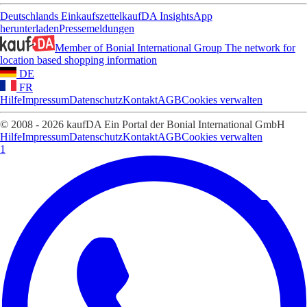
Deutschlands Einkaufszettel
kaufDA Insights
App
herunterladen
Pressemeldungen
Member of Bonial International Group
The network for
location based shopping information
DE
FR
Hilfe
Impressum
Datenschutz
Kontakt
AGB
Cookies verwalten
© 2008 - 2026 kaufDA Ein Portal der Bonial International GmbH
Hilfe
Impressum
Datenschutz
Kontakt
AGB
Cookies verwalten
1