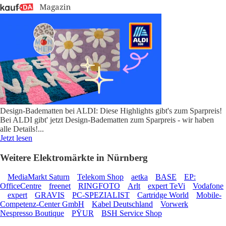
Design-Badematten bei ALDI: Diese Highlights gibt's zum Sparpreis!
Bei ALDI gibt' jetzt Design-Badematten zum Sparpreis - wir haben
alle Details!
...
Jetzt lesen
Weitere Elektromärkte in Nürnberg
MediaMarkt Saturn
Telekom Shop
aetka
BASE
EP:
OfficeCentre
freenet
RINGFOTO
Arlt
expert TeVi
Vodafone
expert
GRAVIS
PC-SPEZIALIST
Cartridge World
Mobile-
Competenz-Center GmbH
Kabel Deutschland
Vorwerk
Nespresso Boutique
PŸUR
BSH Service Shop