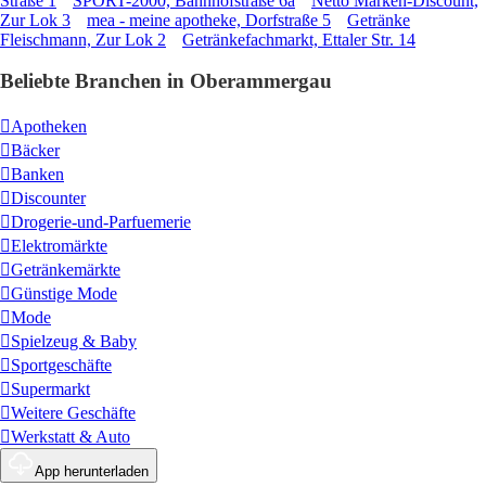
Straße 1
SPORT-2000, Bahnhofstraße 6a
Netto Marken-Discount,
Zur Lok 3
mea - meine apotheke, Dorfstraße 5
Getränke
Fleischmann, Zur Lok 2
Getränkefachmarkt, Ettaler Str. 14
Beliebte Branchen in Oberammergau
Apotheken
Bäcker
Banken
Discounter
Drogerie-und-Parfuemerie
Elektromärkte
Getränkemärkte
Günstige Mode
Mode
Spielzeug & Baby
Sportgeschäfte
Supermarkt
Weitere Geschäfte
Werkstatt & Auto
App herunterladen