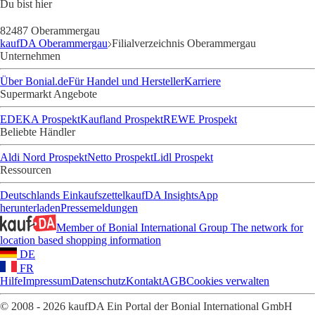
Du bist hier
82487 Oberammergau
kaufDA Oberammergau
Filialverzeichnis Oberammergau
Unternehmen
Über Bonial.de
Für Handel und Hersteller
Karriere
Supermarkt Angebote
EDEKA Prospekt
Kaufland Prospekt
REWE Prospekt
Beliebte Händler
Aldi Nord Prospekt
Netto Prospekt
Lidl Prospekt
Ressourcen
Deutschlands Einkaufszettel
kaufDA Insights
App
herunterladen
Pressemeldungen
Member of Bonial International Group
The network for
location based shopping information
DE
FR
Hilfe
Impressum
Datenschutz
Kontakt
AGB
Cookies verwalten
© 2008 - 2026 kaufDA Ein Portal der Bonial International GmbH