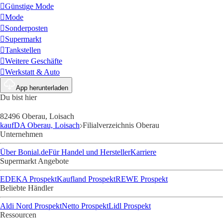
Günstige Mode
Mode
Sonderposten
Supermarkt
Tankstellen
Weitere Geschäfte
Werkstatt & Auto
App herunterladen
Du bist hier
82496 Oberau, Loisach
kaufDA Oberau, Loisach
Filialverzeichnis Oberau
Unternehmen
Über Bonial.de
Für Handel und Hersteller
Karriere
Supermarkt Angebote
EDEKA Prospekt
Kaufland Prospekt
REWE Prospekt
Beliebte Händler
Aldi Nord Prospekt
Netto Prospekt
Lidl Prospekt
Ressourcen