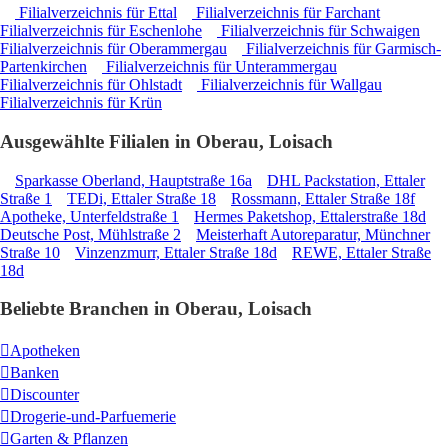
Filialverzeichnis für Ettal
Filialverzeichnis für Farchant
Filialverzeichnis für Eschenlohe
Filialverzeichnis für Schwaigen
Filialverzeichnis für Oberammergau
Filialverzeichnis für Garmisch-
Partenkirchen
Filialverzeichnis für Unterammergau
Filialverzeichnis für Ohlstadt
Filialverzeichnis für Wallgau
Filialverzeichnis für Krün
Ausgewählte Filialen in Oberau, Loisach
Sparkasse Oberland, Hauptstraße 16a
DHL Packstation, Ettaler
Straße 1
TEDi, Ettaler Straße 18
Rossmann, Ettaler Straße 18f
Apotheke, Unterfeldstraße 1
Hermes Paketshop, Ettalerstraße 18d
Deutsche Post, Mühlstraße 2
Meisterhaft Autoreparatur, Münchner
Straße 10
Vinzenzmurr, Ettaler Straße 18d
REWE, Ettaler Straße
18d
Beliebte Branchen in Oberau, Loisach
Apotheken
Banken
Discounter
Drogerie-und-Parfuemerie
Garten & Pflanzen